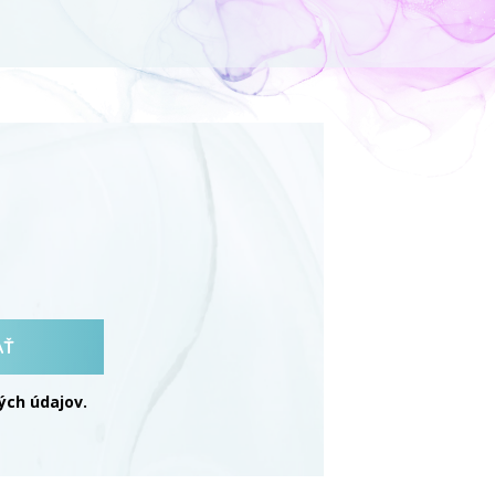
AŤ
ch údajov.