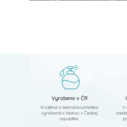
Z
á
p
ä
t
i
e
Vyrobeno v ČR
Kvalitná a šetrná kozmetika
V 
vyrobená s láskou v Českej
násl
republike.
pr