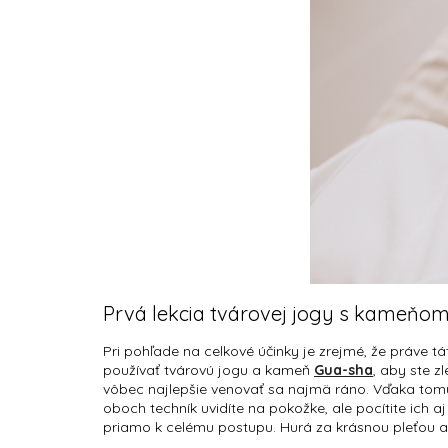
Prvá lekcia tvárovej jogy s kameňo
Pri pohľade na celkové účinky je zrejmé, že práve t
používať tvárovú jogu a kameň
Gua-sha
, aby ste z
vôbec najlepšie venovať sa najmä ráno. Vďaka tomu t
oboch techník uvidíte na pokožke, ale pocítite ich a
priamo k celému postupu. Hurá za krásnou pleťou a j