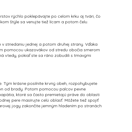
rstov rýchlo poklepávajte po celom krku aj tvári, čo
m štýle sa venujte tiež lícam a potom čelu.
 v striedaniu jednej a potom druhej strany. Vďaka
ovaním pomocou ukazovákov od stredu obočia smerom
mä vtedy, pokiaľ ste sa ráno zobudili s tmavými
e. Tým krásne posilníte krvný obeh, rozpohybujete
om von od brady. Potom pomocou palcov pevne
napätia, ktoré sa často premietajú práve do oblasti
nej pere masírujte celú oblasť. Môžete tiež spojiť
tvárovej jogy zakončite jemným hladením po stranách