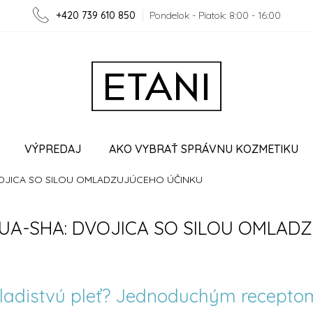
+420 739 610 850
Pondelok - Piatok: 8:00 - 16:00
VÝPREDAJ
AKO VYBRAŤ SPRÁVNU KOZMETIKU
OJICA SO SILOU OMLADZUJÚCEHO ÚČINKU
LUPRÁCA
VERNOSTNÝ PROGRAM
MOJA OBJEDN
UA-SHA: DVOJICA SO SILOU OMLAD
mladistvú pleť? Jednoduchým recepto