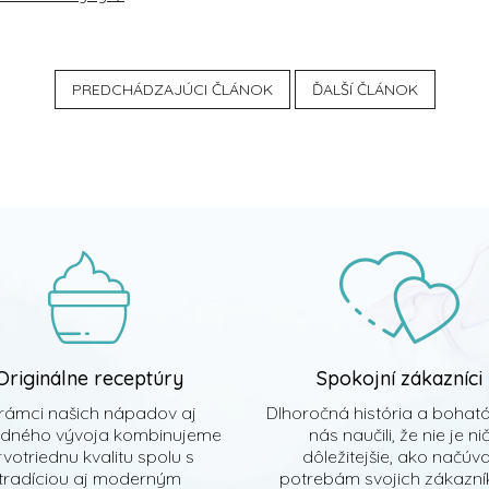
PREDCHÁDZAJÚCI ČLÁNOK
ĎALŠÍ ČLÁNOK
Originálne receptúry
Spokojní zákazníci
rámci našich nápadov aj
Dlhoročná história a bohat
edného vývoja kombinujeme
nás naučili, že nie je ni
votriednu kvalitu spolu s
dôležitejšie, ako načúv
tradíciou aj moderným
potrebám svojich zákazník