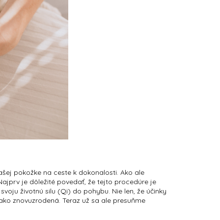
ašej pokožke na ceste k dokonalosti. Ako ale
 Najprv je dôležité povedať, že tejto procedúre je
oju životnú silu (Qi) do pohybu. Nie len, že účinky
deň ako znovuzrodená. Teraz už sa ale presuňme