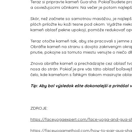
Teraz si pripravte kameň Gua-sha. Pokiaľ budete pr
a osviežujúcimi účinkami. Na večer je potom najlepš
Skôr, než začnete so samotnou masážou, je najlepšie
plôch priložte ku koži tesne pod okom. Vydržte nie
kameň oblasť pekne upokojí, pomôže redukovať opu
Teraz otočte kameň tak, aby ste pracovali s jemne za
Obráťte kameň na stranu s dovjito zakriveným okrajo
pnutie, pokojne sa tomuto miestu venujte o niečo dl
Znova obráťte kameň a prechádzajte cez oblasť tvá
nosa do strán. Pokiaľ je pre vás táto oblasť boľavejš
čelo, kde kameňom s ľahkým tlakom masírujte oblasť 
Tip: Aby bol výsledok ešte dokonalejší a prinášal
ZDROJE:
https://faceyogaexpert.com/face-yoga-and-gua-s
https://faceyogamethod.com/how-to-pair-gua-sha