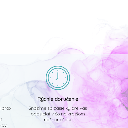
Rýchle doručenie
á prax
Snažíme sa zásielky pre vás
č
odosielať v čo najkratšom
ať
možnom čase.
ov..