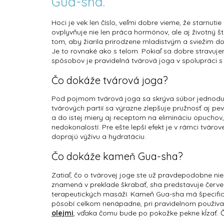
Gua-sha.
Hoci je vek len číslo, veľmi dobre vieme, že starnu
ovplyvňuje nie len práca hormónov, ale aj životný š
tom, aby žiarila prirodzene mladistvým a sviežim do
Je to rovnaké ako s telom. Pokiaľ sa dobre stravuje
spôsobov je pravidelná tvárová joga v spolupráci 
Čo dokáže tvárová joga?
Pod pojmom tvárová joga sa skrýva súbor jednoduch
tvárových partií sa výrazne zlepšuje pružnosť aj p
a do istej miery aj receptom na elimináciu opuchov,
nedokonalostí. Pre ešte lepší efekt je v rámci tváro
doprajú výživu a hydratáciu.
Čo dokáže kameň Gua-sha?
Zatiaľ, čo o tvárovej joge ste už pravdepodobne n
znamená v preklade škrabať, sha predstavuje červe
terapeutických masáží. Kameň Gua-sha má špecifick
pôsobí celkom nenápadne, pri pravidelnom používani
olejmi
, vďaka čomu bude po pokožke pekne kĺzať. 