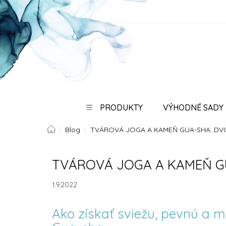
Prejsť
na
obsah
PRODUKTY
VÝHODNÉ SADY
Domov
Blog
TVÁROVÁ JOGA A KAMEŇ GUA-SHA: DV
SPO
TVÁROVÁ JOGA A KAMEŇ G
1.9.2022
Ako získať sviežu, pevnú a 