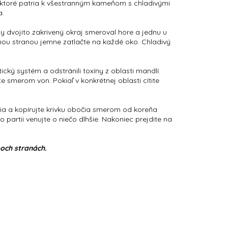
n, ktoré patria k všestranným kameňom s chladivými
a.
y dvojito zakrivený okraj smeroval hore a jednu u
chou stranou jemne zatlačte na každé oko. Chladivý
cký systém a odstránili toxíny z oblasti mandlí.
 smerom von. Pokiaľ v konkrétnej oblasti cítite
ia a kopírujte krivku obočia smerom od koreňa
 partii venujte o niečo dlhšie. Nakoniec prejdite na
boch stranách.