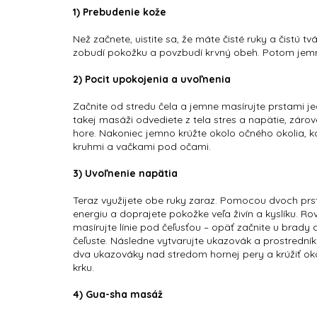
1) Prebudenie kože
Než začnete, uistite sa, že máte čisté ruky a čistú 
zobudí pokožku a povzbudí krvný obeh. Potom jemne
2) Pocit upokojenia a uvoľnenia
Začnite od stredu čela a jemne masírujte prstami j
takej masáži odvediete z tela stres a napätie, zá
hore. Nakoniec jemno krúžte okolo očného okolia, kd
kruhmi a vačkami pod očami.
3) Uvoľnenie napätia
Teraz využijete obe ruky zaraz. Pomocou dvoch prst
energiu a doprajete pokožke veľa živín a kyslíku.
masírujte línie pod čeľusťou – opäť začnite u brady
čeľuste. Následne vytvarujte ukazovák a prostrední
dva ukazováky nad stredom hornej pery a krúžiť oko
krku.
4) Gua-sha masáž