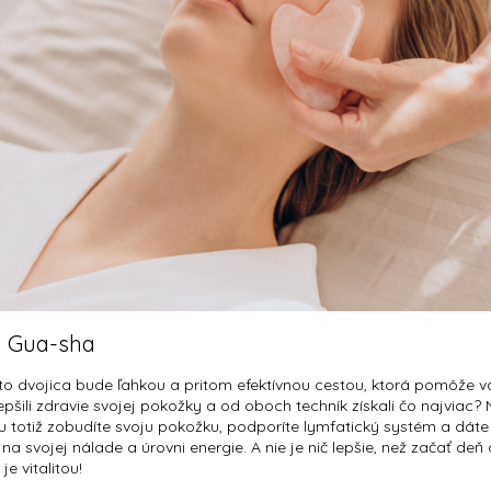
m Gua-sha
áto dvojica bude ľahkou a pritom efektívnou cestou, ktorá pomôže v
lepšili zdravie svojej pokožky a od oboch techník získali čo najviac?
otiž zobudíte svoju pokožku, podporíte lymfatický systém a dáte sv
j na svojej nálade a úrovni energie. A nie je nič lepšie, než začať 
e vitalitou!