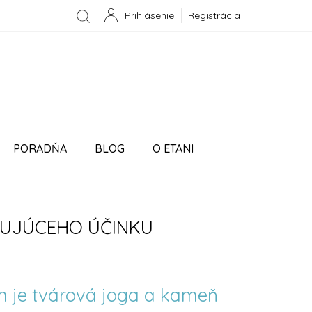
Registrácia
NÁKUPNÝ
KOŠÍK
PORADŇA
BLOG
O ETANI
ÁVKA
ZUJÚCEHO ÚČINKU
m je tvárová joga a kameň