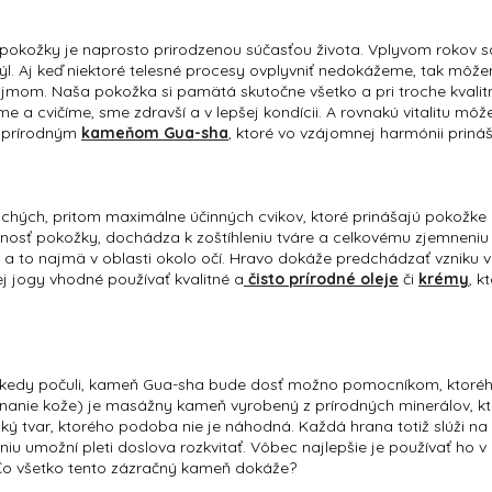
tie pokožky je naprosto prirodzenou súčasťou života. Vplyvom rokov
týl. Aj keď niektoré telesné procesy ovplyvniť nedokážeme, tak môž
jmom. Naša pokožka si pamätá skutočne všetko a pri troche kvalitne
me a cvičíme, sme zdravší a v lepšej kondícii. A rovnakú vitalitu m
s prírodným
kameňom Gua-sha
, ktoré vo vzájomnej harmónii prináš
ých, pritom maximálne účinných cvikov, ktoré prinášajú pokožke r
evnosť pokožky, dochádza k zoštíhleniu tváre a celkovému zjemneniu
 a to najmä v oblasti okolo očí. Hravo dokáže predchádzať vzniku vr
vej jogy vhodné používať kvalitné a
čisto prírodné oleje
či
krémy
, k
iekedy počuli, kameň Gua-sha bude dosť možno pomocníkom, ktorého
nanie kože) je masážny kameň vyrobený z prírodných minerálov, kt
ý tvar, ktorého podoba nie je náhodná. Každá hrana totiž slúži na
u umožní pleti doslova rozkvitať. Vôbec najlepšie je používať ho v
Čo všetko tento zázračný kameň dokáže?