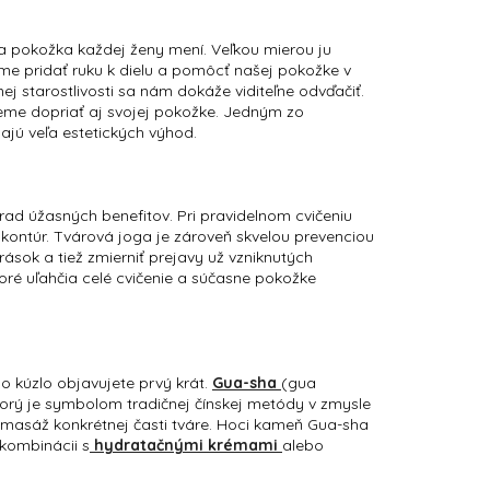
 sa pokožka každej ženy mení. Veľkou mierou ju
eme pridať ruku k dielu a pomôcť našej pokožke v
j starostlivosti sa nám dokáže viditeľne odvďačiť.
ôžeme dopriať aj svojej pokožke. Jedným zo
ajú veľa estetických výhod.
ad úžasných benefitov. Pri pravidelnom cvičeniu
 kontúr. Tvárová joga je zároveň skvelou prevenciou
ások a tiež zmierniť prejavy už vzniknutých
toré uľahčia celé cvičenie a súčasne pokožke
 kúzlo objavujete prvý krát.
Gua-sha
(gua
orý je symbolom tradičnej čínskej metódy v zmysle
 masáž konkrétnej časti tváre. Hoci kameň Gua-sha
 kombinácii s
hydratačnými krémami
alebo