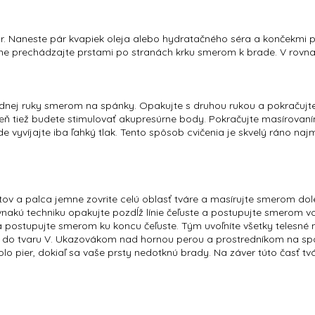
tvár. Naneste pár kvapiek oleja alebo hydratačného séra a končekmi p
 prechádzajte prstami po stranách krku smerom k brade. V rovnako
ednej ruky smerom na spánky. Opakujte s druhou rukou a pokračujte
roveň tiež budete stimulovať akupresúrne body. Pokračujte masír
e vyvíjajte iba ľahký tlak. Tento spôsob cvičenia je skvelý ráno naj
ov a palca jemne zovrite celú oblasť tváre a masírujte smerom dol
 Rovnakú techniku opakujte pozdĺž línie čeľuste a postupujte smer
 a postupujte smerom ku koncu čeľuste. Tým uvoľníte všetky telesné 
k do tvaru V. Ukazovákom nad hornou perou a prostredníkom na spod
lo pier, dokiaľ sa vaše prsty nedotknú brady. Na záver túto časť 