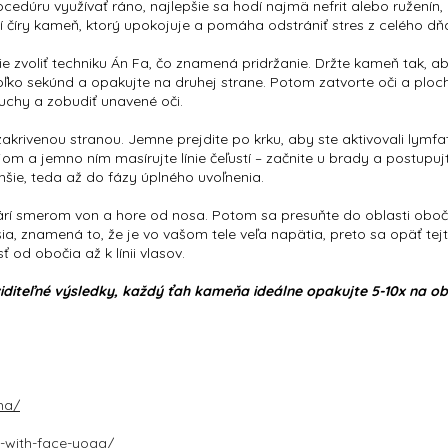
ocedúru využívať ráno, najlepšie sa hodí najmä nefrit alebo ružení
í číry kameň, ktorý upokojuje a pomáha odstrániť stres z celého dň
 zvoliť techniku Án Fa, čo znamená pridržanie. Držte kameň tak, ab
koľko sekúnd a opakujte na druhej strane. Potom zatvorte oči a plo
chy a zobudiť unavené oči.
krivenou stranou. Jemne prejdite po krku, aby ste aktivovali lymfati
m a jemno ním masírujte línie čeľustí – začnite u brady a postupujte
hšie, teda až do fázy úplného uvoľnenia.
rí smerom von a hore od nosa. Potom sa presuňte do oblasti oboč
ia, znamená to, že je vo vašom tele veľa napätia, preto sa opäť tejto
od obočia až k línii vlasov.
 viditeľné výsledky, každý ťah kameňa ideálne opakujte 5-10x na o
ha/
-with-face-yoga/