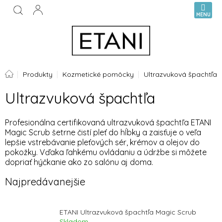
Prejsť
NÁKUPN
na
KOŠÍK
obsah
Domov
Produkty
Kozmetické pomôcky
Ultrazvuková špachtľa
Ultrazvuková špachtľa
Profesionálna certifikovaná ultrazvuková špachtľa ETANI
Magic Scrub šetrne čistí pleť do hĺbky a zaisťuje o veľa
lepšie vstrebávanie pleťových sér, krémov a olejov do
pokožky. Vďaka ľahkému ovládaniu a údržbe si môžete
dopriať hýčkanie ako zo salónu aj doma.
Najpredávanejšie
ETANI Ultrazvuková špachtľa Magic Scrub
Skladom