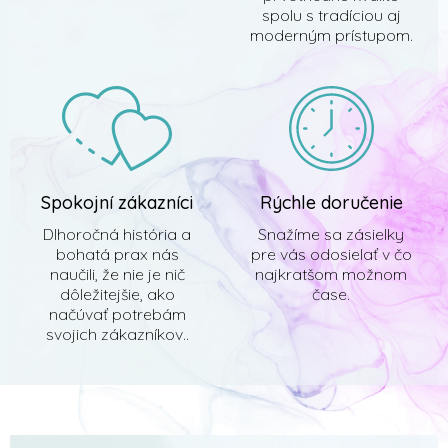
spolu s tradíciou aj
moderným prístupom.
Spokojní zákazníci
Rýchle doručenie
Dlhoročná história a
Snažíme sa zásielky
bohatá prax nás
pre vás odosielať v čo
naučili, že nie je nič
najkratšom možnom
dôležitejšie, ako
čase.
načúvať potrebám
svojich zákazníkov..