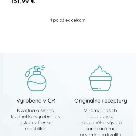
131,99 €
1
položiek celkom
O
v
l
Z
á
á
d
p
a
ä
c
t
i
i
e
e
p
r
v
k
y
Vyrobeno v ČR
Originálne receptúry
v
ý
Kvalitná a šetrná
V rámci našich
p
kozmetika vyrobená s
nápadov aj
i
láskou v Českej
následného vývoja
s
republike.
kombinujeme
u
prvotriednu kvalitu