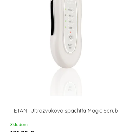
d
u
k
t
o
v
ETANI Ultrazvuková špachtľa Magic Scrub
Skladom