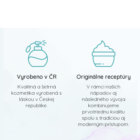
v
l
Z
á
á
d
p
a
ä
c
t
i
i
e
e
p
r
v
k
y
Vyrobeno v ČR
Originálne receptúry
v
ý
Kvalitná a šetrná
V rámci našich
p
kozmetika vyrobená s
nápadov aj
i
láskou v Českej
následného vývoja
s
republike.
kombinujeme
u
prvotriednu kvalitu
spolu s tradíciou aj
moderným prístupom.