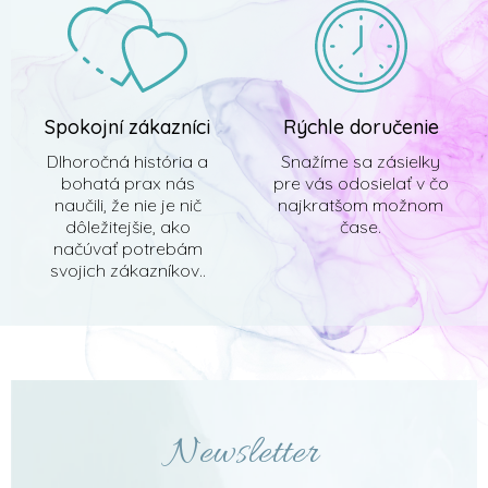
Spokojní zákazníci
Rýchle doručenie
Dlhoročná história a
Snažíme sa zásielky
bohatá prax nás
pre vás odosielať v čo
naučili, že nie je nič
najkratšom možnom
dôležitejšie, ako
čase.
načúvať potrebám
svojich zákazníkov..
Newsletter