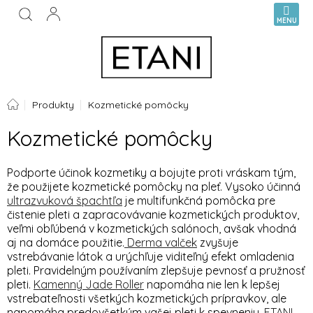
Prejsť
NÁKUPN
na
KOŠÍK
obsah
Domov
Produkty
Kozmetické pomôcky
Kozmetické pomôcky
Podporte účinok kozmetiky a bojujte proti vráskam tým,
že použijete kozmetické pomôcky na pleť. Vysoko účinná
ultrazvuková špachtľa
je multifunkčná pomôcka pre
čistenie pleti a zapracovávanie kozmetických produktov,
veľmi obľúbená v kozmetických salónoch, avšak vhodná
aj na domáce použitie.
Derma valček
zvyšuje
vstrebávanie látok a urýchľuje viditeľný efekt omladenia
pleti. Pravidelným používaním zlepšuje pevnosť a pružnosť
pleti.
Kamenný Jade Roller
napomáha nie len k lepšej
vstrebateľnosti všetkých kozmetických prípravkov, ale
napomáha predovšetkým vašej pleti k spevneniu.
ETANI