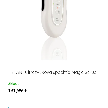
t
o
v
ETANI Ultrazvuková špachtľa Magic Scrub
Skladom
131,99 €