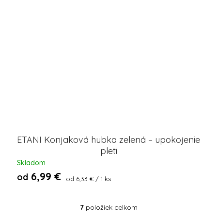
ETANI Konjaková hubka zelená – upokojenie
pleti
Skladom
6,99 €
od
Jednotková
od 6,33 € / 1 ks
cena:
7
položiek celkom
O