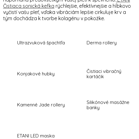
Čistiaca sonická kefka
rýchlejšie, efektívnejšie a hĺbkovo
vyčistí vašu pleť, vďaka vibráciám lepšie cirkuluje krv a
tým dochádza k tvorbe kolagénu v pokožke.
Ultrazvuková špachtľa
Derma rollery
Čistiaci vibračný
Konjakové hubky
kartáčik
Silikónové masážne
Kamenné Jade rollery
banky
ETANI LED maska