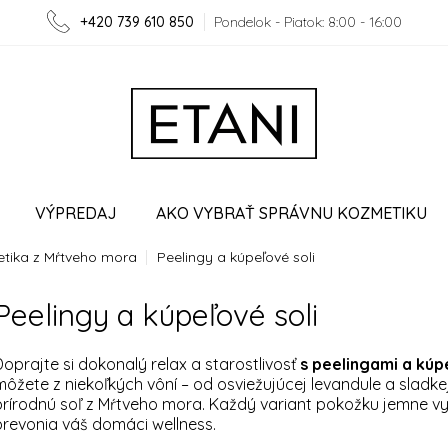
+420 739 610 850
Pondelok - Piatok: 8:00 - 16:00
VÝPREDAJ
AKO VYBRAŤ SPRÁVNU KOZMETIKU
tika z Mŕtveho mora
Peelingy a kúpeľové soli
LUPRÁCA
VERNOSTNÝ PROGRAM
MOJA OBJEDN
Peelingy a kúpeľové soli
Doprajte si dokonalý relax a starostlivosť
s peelingami a kú
môžete z niekoľkých vôní – od osviežujúcej levandule a sladkej
prírodnú soľ z Mŕtveho mora. Každý variant pokožku jemne vy
prevonia váš domáci wellness.