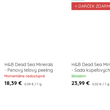
+ DARČEK ZDAR
H&B Dead Sea Minerals
H&B Dead Sea Min
- Penový telový peeling
- Sada kúpeľových 
s bahnom z Mŕtveho
Mŕtveho mora -
Momentálne nedostupné
Skladom
mora 450 g EXP 5/26
Prírodná + Levand
18,39 €
23,99 €
Jednotková
Jednotkov
0,04 € / 1 g
0,02 € / 1 g
(2×500 g)
cena:
cena:
O
v
l