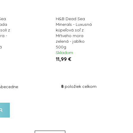
Sea
H&B Dead Sea
Sada
Minerals - Luxusná
solí z
kúpeľová soľ z
ra -
Mŕtveho mora
zelená - jablko
á
500g
Skladom
11,99 €
8
položiek celkom
Abecedne
R