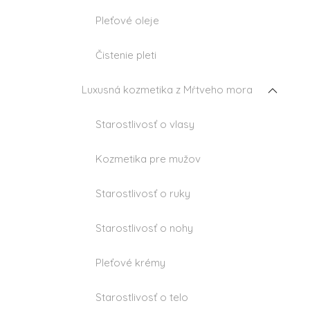
Pleťové oleje
i
Čistenie pleti
t
r
Luxusná kozmetika z Mŕtveho mora
Starostlivosť o vlasy
t
Kozmetika pre mužov
Starostlivosť o ruky
Starostlivosť o nohy
Pleťové krémy
Starostlivosť o telo