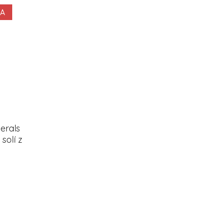
MA
erals
solí z
uľová
á