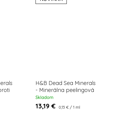
erals
H&B Dead Sea Minerals
roti
- Minerálna peelingová
maska ​​100ml
Skladom
13,19 €
Jednotková
0,13 € / 1 ml
cena: