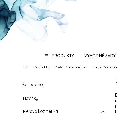
Prejsť
na
obsah
PRODUKTY
VÝHODNÉ SADY
Domov
Produkty
Pleťová kozmetika
Luxusná kozme
SPO
B
Kategórie
Preskočiť
o
kategórie
č
n
Novinky
ý
p
Pleťová kozmetika
a