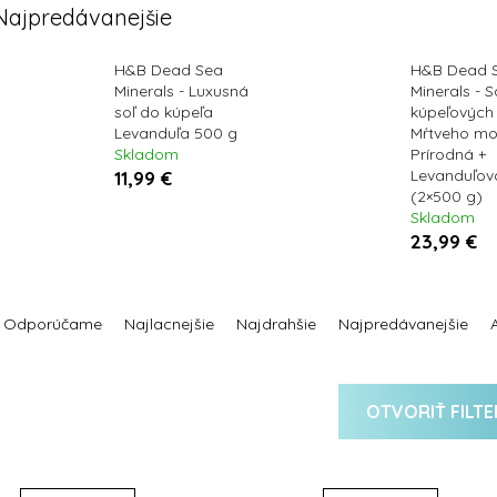
Najpredávanejšie
H&B Dead Sea
H&B Dead 
Minerals - Luxusná
Minerals - 
soľ do kúpeľa
kúpeľových 
Levanduľa 500 g
Mŕtveho mo
Skladom
Prírodná +
Levanduľov
11,99 €
(2×500 g)
Skladom
23,99 €
R
a
Odporúčame
Najlacnejšie
Najdrahšie
Najpredávanejšie
d
e
n
OTVORIŤ FILTE
e
p
V
ý