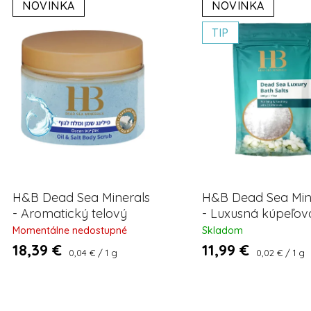
NOVINKA
NOVINKA
o
p
d
TIP
u
s
k
p
o
o
v
d
u
k
o
v
H&B Dead Sea Minerals
H&B Dead Sea Min
- Aromatický telový
- Luxusná kúpeľov
peeling - Oceán 450g
z Mŕtveho mora - b
Momentálne nedostupné
Skladom
prírodná 500g
18,39 €
11,99 €
Jednotková
Jednotková
0,04 € / 1 g
0,02 € / 1 g
cena:
cena: