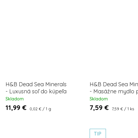
H&B Dead Sea Minerals
H&B Dead Sea Min
- Luxusná soľ do kúpeľa
- Masážne mydlo p
Levanduľa 500 g
celulitíde 1 ks
Skladom
Skladom
11,99 €
7,59 €
Jednotková
Jednotková
0,02 € / 1 g
7,59 € / 1 ks
cena:
cena:
TIP