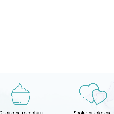
Originálne receptúry
Spokojní zákazníci