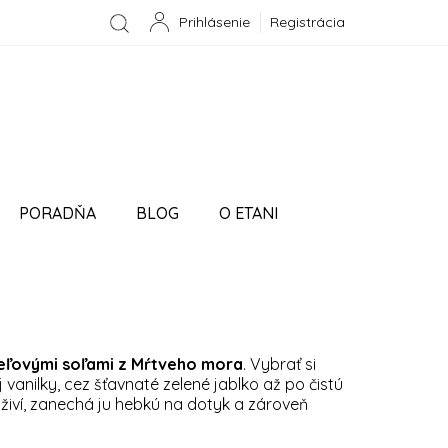
Registrácia
NÁKUPNÝ
KOŠÍK
PORADŇA
BLOG
O ETANI
ÁVKA
peľovými soľami z Mŕtveho mora
. Vybrať si
 vanilky, cez šťavnaté zelené jablko až po čistú
živí, zanechá ju hebkú na dotyk a zároveň