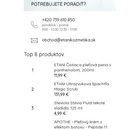
POTREBUJETE PORADIŤ?
+420 739 610 850
pondelok - piatok:
9:00 - 12:00, 12:30 - 17:00
obchod@etanikozmetika.sk
Top 8 produktov
ETANI Čistiaca pleťová pena s
panthenolom, 200ml
11,99 €
ETANI Ultrazvuková špachtľa
Magic Scrub
131,99 €
Steviola Stévia Fluíd tekuté
sladidlo 125 ml
4,99 €
APOTHE - Pleťový krém s
efektom botoxu - Peptide 11