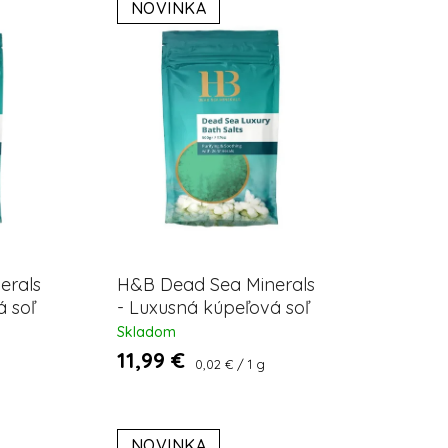
NOVINKA
erals
H&B Dead Sea Minerals
á soľ
- Luxusná kúpeľová soľ
iela
z Mŕtveho mora zelená
Skladom
- jablko 500g
11,99 €
Jednotková
0,02 € / 1 g
cena:
NOVINKA