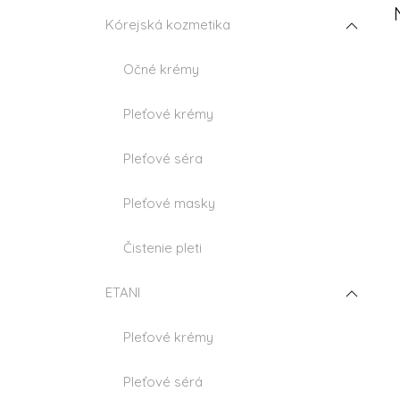
n
Kórejská kozmetika
e
l
Očné krémy
Pleťové krémy
Pleťové séra
Pleťové masky
Čistenie pleti
ETANI
i
Pleťové krémy
Pleťové sérá
r