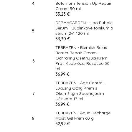
Botulinum Tension Up Repair
Cream 50 ml
53,23 €
DERMAGARDEN - Lipo Bubble
Serum - Bublinkové tonikum a
sérum 2v1 120 ml
33,30 €
TERRAZEN - Blemish Relax
Barrier Repair Cream -
Ochranný Ošetrujúci Krém
Proti Kuperóze, Rosacee 50
ml
36,99 €
TERRAZEN - Age Control -
Luxusný Očný Krém s
Okamžitým Spevňujúcim
Účinkom 17 ml
36,99 €
TERRAZEN - Aqua Recharge
Moist Gél krém 60 g
32,99 €