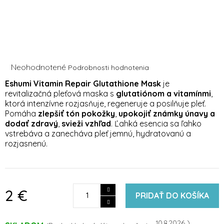
Priemerné
Neohodnotené
Podrobnosti hodnotenia
hodnotenie
Eshumi Vitamin Repair Glutathione Mask
je
produktu
revitalizačná pleťová maska s
glutatiónom a vitamínmi
,
je
ktorá intenzívne rozjasňuje, regeneruje a posilňuje pleť.
0,0
z
Pomáha
zlepšiť tón pokožky
,
upokojiť známky únavy a
5
dodať zdravý
,
svieži vzhľad
. Ľahká esencia sa ľahko
hviezdičiek.
vstrebáva a zanecháva pleť jemnú, hydratovanú a
rozjasnenú.
2 €
PRIDAŤ DO KOŠÍKA
10.8.2026