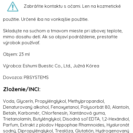
Zabráňte kontaktu s očami. Len na kozmetické
použitie. Určené iba na vonkajšie použitie.
Skladujte na suchom a tmavom mieste pri izbovej teplote,
mimo dosahu detí. Ak sa objaví podráždenie, prestaňte
výrobok používať.
Objem: 23 ml
Výrobca: Eshumi Buestic Co., Ltd., Južná Kórea
Dovozca: PBSYSTEMS
Zloženie/INCI:
Voda, Glycerín, Propylénglykol, Methylpropandiol,
Denaturovaný alkohol, Fenoxyetanol, Polysorbát 80, Alantoín,
Betaín, Karbomér, Chlorfenesín, Xantánová guma,
Trietanolamín, Butylénglykol, Disodná soľ EDTA, 1,2-Hexándiol,
Parfum, Extrakt z plodov Hippophae Rhamnoides, Hyaluronát
sodný, Dipropylénglykol, Trealóza, Glutatión, Hydrogenovaný