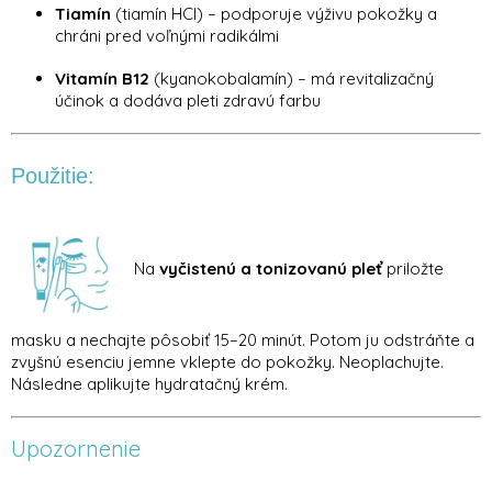
Tiamín
(tiamín HCl) – podporuje výživu pokožky a
chráni pred voľnými radikálmi
Vitamín B12
(kyanokobalamín) – má revitalizačný
účinok a dodáva pleti zdravú farbu
Použitie:
Na
vyčistenú a tonizovanú pleť
priložte
masku a nechajte pôsobiť 15–20 minút. Potom ju odstráňte a
zvyšnú esenciu jemne vklepte do pokožky. Neoplachujte.
Následne aplikujte hydratačný krém.
Upozornenie