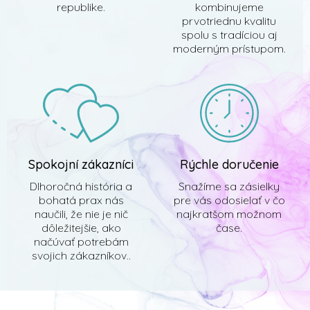
republike.
kombinujeme
prvotriednu kvalitu
spolu s tradíciou aj
moderným prístupom.
Spokojní zákazníci
Rýchle doručenie
Dlhoročná história a
Snažíme sa zásielky
bohatá prax nás
pre vás odosielať v čo
naučili, že nie je nič
najkratšom možnom
dôležitejšie, ako
čase.
načúvať potrebám
svojich zákazníkov..