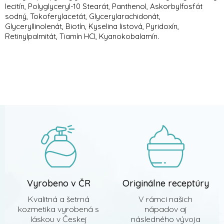
lecitín, Polyglyceryl-10 Stearát, Panthenol, Askorbylfosfát
sodný, Tokoferylacetát, Glycerylarachidonát,
Glyceryllinolenát, Biotín, Kyselina listová, Pyridoxín,
Retinylpalmitát, Tiamín HCl, Kyanokobalamín.
Z
á
p
ä
t
i
e
Vyrobeno v ČR
Originálne receptúry
Kvalitná a šetrná
V rámci našich
kozmetika vyrobená s
nápadov aj
láskou v Českej
následného vývoja