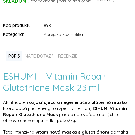
SKLADOM
Kód produktu:
898
Kategória
:
Kórejská kozmetika
POPIS
MÁTE DOTAZ?
RECENZIE
ESHUMI – Vitamin Repair
Glutathione Mask 23 ml
Ak hľadáte
rozjasňujúcu a regeneračnú plátennú masku
,
ktorá dodá pleti energiu a zjednotí jej tón,
ESHUMI Vitamin
Repair Glutathione Mask
je ideálnou voľbou na rýchlu
obnovu unavenej a mdlej pokožky.
Táto intenzívna
vitamínová maska s glutatiónom
pomáha