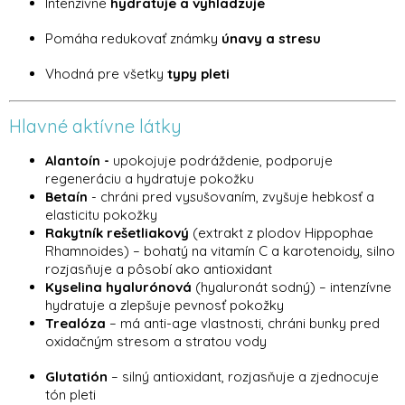
Intenzívne
hydratuje a vyhladzuje
Pomáha redukovať známky
únavy a stresu
Vhodná pre všetky
typy pleti
Hlavné aktívne látky
Alantoín -
upokojuje podráždenie, podporuje
regeneráciu a hydratuje pokožku
Betaín
- chráni pred vysušovaním, zvyšuje hebkosť a
elasticitu pokožky
Rakytník rešetliakový
(extrakt z plodov Hippophae
Rhamnoides) – bohatý na vitamín C a karotenoidy, silno
rozjasňuje a pôsobí ako antioxidant
Kyselina hyalurónová
(hyaluronát sodný) – intenzívne
hydratuje a zlepšuje pevnosť pokožky
Trealóza
– má anti-age vlastnosti, chráni bunky pred
oxidačným stresom a stratou vody
Glutatión
– silný antioxidant, rozjasňuje a zjednocuje
tón pleti