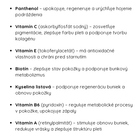
Panthenol
– upokojuje, regeneruje a urýchľuje hojenie
podráždenia
Vitamín C
(askorbylfosfát sodný) – zosvetľuje
pigmentácie, zlepšuje farbu pleti a podporuje tvorbu
kolagénu
Vitamín E
(tokoferylacetát) – má antioxidačné
vlastnosti a chráni pred starnutím
Biotín
– zlepšuje stav pokožky a podporuje bunkový
metabolizmus
Kyselina listová
– podporuje regeneráciu buniek a
obnovu pokožky
Vitamín B6
(pyridoxín) – reguluje metabolické procesy
v pokožke, upokojuje zápaly
Vitamín A
(retinylpalmitát) – stimuluje obnovu buniek,
redukuje vrásky a zlepšuje štruktúru pleti