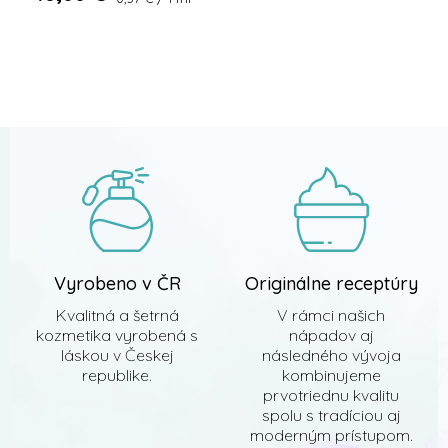
cena:
Z
á
p
ä
t
i
e
Vyrobeno v ČR
Originálne receptúry
Kvalitná a šetrná
V rámci našich
kozmetika vyrobená s
nápadov aj
láskou v Českej
následného vývoja
republike.
kombinujeme
prvotriednu kvalitu
spolu s tradíciou aj
moderným prístupom.