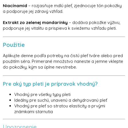
Niacínamid
– rozjasňuje mdlú pleť, zjednocuje tón pokožky
a podporuje jej zdravý vzhľad.
Extrakt zo zelenej mandarínky
– dodáva pokožke výživu,
podporuje jej vitalitu a prispieva k sviežemu vzhľadu pleti.
Použitie
Aplikujte denne podľa potreby na čistú pleť tváre alebo pred
použitím séra. Primerané množstvo naneste a jemne vklepte
do pokožky, kým sa úplne nevstrebe.
Pre aký typ pleti je prípravok vhodný?
Vhodný pre všetky typy pleti
Ideálny pre suchú, unavenú a dehydrovanú pleť
Vhodný pre pleť so stratou elasticity a prvými
známkami starnutia
Upozornenie