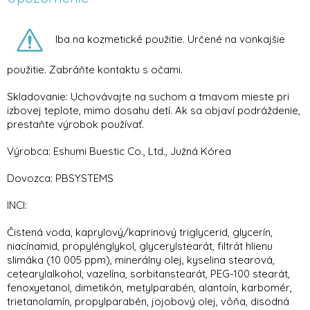
Iba na kozmetické použitie. Určené na vonkajšie
použitie. Zabráňte kontaktu s očami.
Skladovanie: Uchovávajte na suchom a tmavom mieste pri
izbovej teplote, mimo dosahu detí. Ak sa objaví podráždenie,
prestaňte výrobok používať.
Výrobca: Eshumi Buestic Co., Ltd., Južná Kórea
Dovozca: PBSYSTEMS
INCI:
Čistená voda, kaprylový/kaprinový triglycerid, glycerín,
niacínamid, propylénglykol, glycerylstearát, filtrát hlienu
slimáka (10 005 ppm), minerálny olej, kyselina stearová,
cetearylalkohol, vazelína, sorbitanstearát, PEG-100 stearát,
fenoxyetanol, dimetikón, metylparabén, alantoín, karbomér,
trietanolamín, propylparabén, jojobový olej, vôňa, disodná