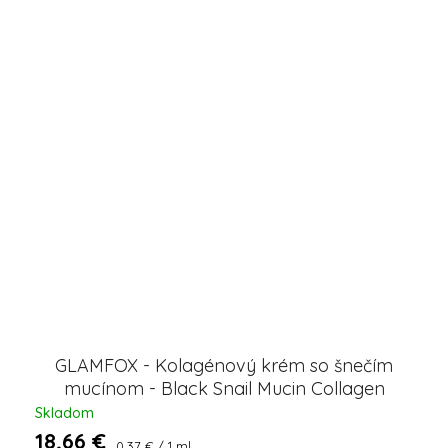
GLAMFOX - Kolagénový krém so šnečím
mucínom - Black Snail Mucin Collagen
Cream - 50 ml
Skladom
18,66 €
Jednotková
0,37 € / 1 ml