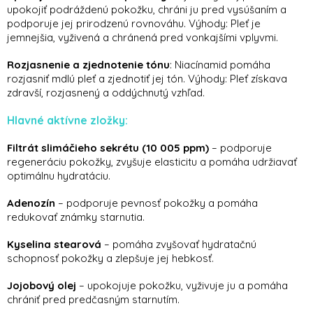
upokojiť podráždenú pokožku, chráni ju pred vysúšaním a
podporuje jej prirodzenú rovnováhu. Výhody: Pleť je
jemnejšia, vyživená a chránená pred vonkajšími vplyvmi.
Rozjasnenie a zjednotenie tónu
: Niacínamid pomáha
rozjasniť mdlú pleť a zjednotiť jej tón. Výhody: Pleť získava
zdravší, rozjasnený a oddýchnutý vzhľad.
Hlavné aktívne zložky:
Filtrát slimáčieho sekrétu (10 005 ppm)
– podporuje
regeneráciu pokožky, zvyšuje elasticitu a pomáha udržiavať
optimálnu hydratáciu.
Adenozín
– podporuje pevnosť pokožky a pomáha
redukovať známky starnutia.
Kyselina stearová
– pomáha zvyšovať hydratačnú
schopnosť pokožky a zlepšuje jej hebkosť.
Jojobový olej
– upokojuje pokožku, vyživuje ju a pomáha
chrániť pred predčasným starnutím.