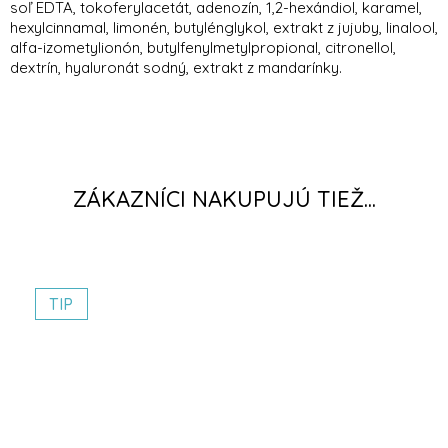
soľ EDTA, tokoferylacetát, adenozín, 1,2-hexándiol, karamel,
hexylcinnamal, limonén, butylénglykol, extrakt z jujuby, linalool,
alfa-izometylionón, butylfenylmetylpropional, citronellol,
dextrín, hyaluronát sodný, extrakt z mandarínky.
TIP