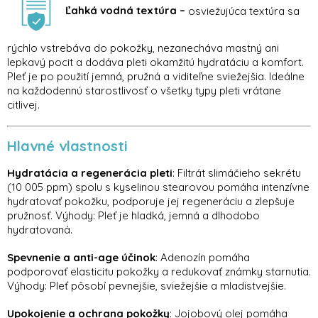
Ľahká vodná textúra –
osviežujúca textúra sa
rýchlo vstrebáva do pokožky, nezanecháva mastný ani
lepkavý pocit a dodáva pleti okamžitú hydratáciu a komfort.
Pleť je po použití jemná, pružná a viditeľne sviežejšia. Ideálne
na každodennú starostlivosť o všetky typy pleti vrátane
citlivej.
Hlavné vlastnosti
Hydratácia a regenerácia pleti
: Filtrát slimáčieho sekrétu
(10 005 ppm) spolu s kyselinou stearovou pomáha intenzívne
hydratovať pokožku, podporuje jej regeneráciu a zlepšuje
pružnosť. Výhody: Pleť je hladká, jemná a dlhodobo
hydratovaná.
Spevnenie a anti-age účinok
: Adenozín pomáha
podporovať elasticitu pokožky a redukovať známky starnutia.
Výhody: Pleť pôsobí pevnejšie, sviežejšie a mladistvejšie.
Upokojenie a ochrana pokožky
: Jojobový olej pomáha