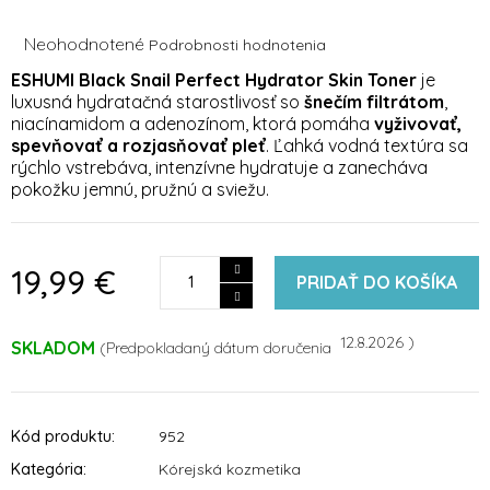
Priemerné
Neohodnotené
Podrobnosti hodnotenia
hodnotenie
ESHUMI Black Snail Perfect Hydrator Skin Toner
je
produktu
luxusná hydratačná starostlivosť so
šnečím filtrátom
,
je
niacínamidom a adenozínom, ktorá pomáha
vyživovať,
0,0
z
spevňovať a rozjasňovať pleť
. Ľahká vodná textúra sa
5
rýchlo vstrebáva, intenzívne hydratuje a zanecháva
hviezdičiek.
pokožku jemnú, pružnú a sviežu.
19,99 €
PRIDAŤ DO KOŠÍKA
12.8.2026
SKLADOM
Kód produktu:
952
Kategória
:
Kórejská kozmetika