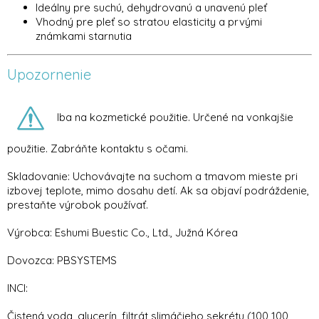
Ideálny pre suchú, dehydrovanú a unavenú pleť
Vhodný pre pleť so stratou elasticity a prvými
známkami starnutia
Upozornenie
Iba na kozmetické použitie. Určené na vonkajšie
použitie. Zabráňte kontaktu s očami.
Skladovanie: Uchovávajte na suchom a tmavom mieste pri
izbovej teplote, mimo dosahu detí. Ak sa objaví podráždenie,
prestaňte výrobok používať.
Výrobca: Eshumi Buestic Co., Ltd., Južná Kórea
Dovozca: PBSYSTEMS
INCI:
Čistená voda, glycerín, filtrát slimáčieho sekrétu (100 100