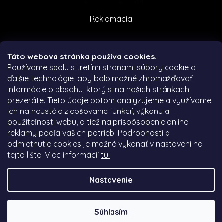
Reklamácia
Facebook
Táto webová stránka používa cookies.
Používame spolu s tretími stranami súbory cookie a
ďalšie technológie, aby bolo možné zhromažďovať
informácie o obsahu, ktorý si na našich stránkach
prezeráte.
Tieto údaje potom analyzujeme a využívame
ich na neustále zlepšovanie funkcií, výkonu a
použiteľnosti webu, a tiež na prispôsobenie online
reklamy podľa vašich potrieb.
Podrobnosti a
odmietnutie cookies je možné vykonať v nastavení na
tejto lište.
Viac informácií
tu.
Nastavenie
Vytvořil Shoptet
|
Nakódoval eshopGuru
Copyright
2021
Etanikozmetika.sk
. Všetky práva
Súhlasím
vyhradené