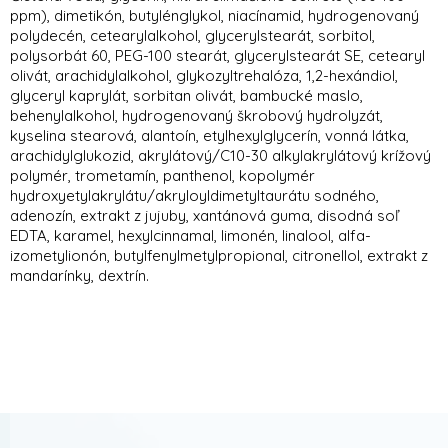
ppm), dimetikón, butylénglykol, niacínamid, hydrogenovaný
polydecén, cetearylalkohol, glycerylstearát, sorbitol,
polysorbát 60, PEG-100 stearát, glycerylstearát SE, cetearyl
olivát, arachidylalkohol, glykozyltrehalóza, 1,2-hexándiol,
glyceryl kaprylát, sorbitan olivát, bambucké maslo,
behenylalkohol, hydrogenovaný škrobový hydrolyzát,
kyselina stearová, alantoín, etylhexylglycerín, vonná látka,
arachidylglukozid, akrylátový/C10-30 alkylakrylátový krížový
polymér, trometamín, panthenol, kopolymér
hydroxyetylakrylátu/akryloyldimetyltaurátu sodného,
adenozín, extrakt z jujuby, xantánová guma, disodná soľ
EDTA, karamel, hexylcinnamal, limonén, linalool, alfa-
izometylionón, butylfenylmetylpropional, citronellol, extrakt z
mandarínky, dextrín.
Z
á
p
ä
t