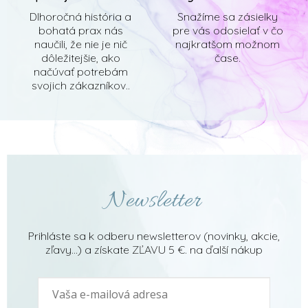
Dlhoročná história a
Snažíme sa zásielky
bohatá prax nás
pre vás odosielať v čo
naučili, že nie je nič
najkratšom možnom
dôležitejšie, ako
čase.
načúvať potrebám
svojich zákazníkov..
Newsletter
Prihláste sa k odberu newsletterov (novinky, akcie,
zľavy...) a získate ZĽAVU 5 €. na ďalší nákup