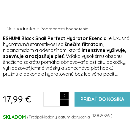
Priemerné
Neohodnotené
Podrobnosti hodnotenia
hodnotenie
ESHUMI Black Snail Perfect Hydrator Esencia
je luxusná
produktu
hydratačná starostlivosť so
šnečím filtrátom
,
je
niacínamidom a adenozínom, ktorá
intenzívne vyživuje,
0,0
z
spevňuje a rozjasňuje pleť
. Vďaka vysokému obsahu
5
šnečieho sekrétu pomáha obnovovať elasticitu pokožky,
hviezdičiek.
vyhladzovať jemné vrásky a zanecháva pleť hebkú,
pružnú a dokonale hydratovanú bez lepivého pocitu.
17,99 €
PRIDAŤ DO KOŠÍKA
12.8.2026
SKLADOM