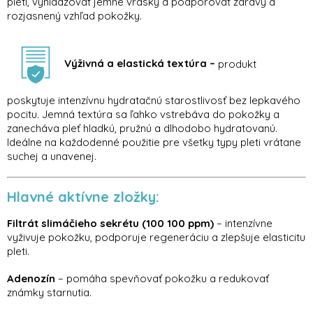
pleti, vyhladzovať jemné vrásky a podporovať zdravý a
rozjasnený vzhľad pokožky.
Výživná a elastická textúra –
produkt
poskytuje intenzívnu hydratačnú starostlivosť bez lepkavého
pocitu. Jemná textúra sa ľahko vstrebáva do pokožky a
zanecháva pleť hladkú, pružnú a dlhodobo hydratovanú.
Ideálne na každodenné použitie pre všetky typy pleti vrátane
suchej a unavenej.
Hlavné aktívne zložky:
Filtrát slimáčieho sekrétu (100 100 ppm)
– intenzívne
vyživuje pokožku, podporuje regeneráciu a zlepšuje elasticitu
pleti.
Adenozín
– pomáha spevňovať pokožku a redukovať
známky starnutia.