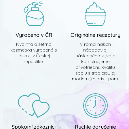
i
e
Vyrobeno v ČR
Originálne receptúry
Kvalitná a šetrná
V rámci našich
kozmetika vyrobená s
nápadov aj
láskou v Českej
následného vývoja
republike.
kombinujeme
prvotriednu kvalitu
spolu s tradíciou aj
moderným prístupom.
Spokojní zákazníci
Rýchle doručenie