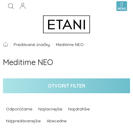
Prejsť
NÁKUPN
na
KOŠÍK
obsah
Domov
Predávané značky
Meditime NEO
Meditime NEO
OTVORIŤ FILTER
R
a
Odporúčame
Najlacnejšie
Najdrahšie
d
e
Najpredávanejšie
Abecedne
n