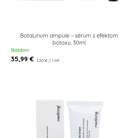
BotaLinum ampule – sérum s efektom
botoxu, 30ml
Skladom
35,99 €
Jednotková
1,20 € / 1 ml
cena: