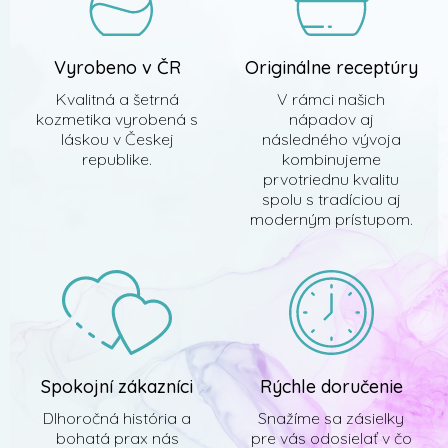
r
v
k
y
Vyrobeno v ČR
Originálne receptúry
v
ý
Kvalitná a šetrná
V rámci našich
p
kozmetika vyrobená s
nápadov aj
i
láskou v Českej
následného vývoja
s
republike.
kombinujeme
u
prvotriednu kvalitu
spolu s tradíciou aj
moderným prístupom.
Spokojní zákazníci
Rýchle doručenie
Dlhoročná história a
Snažíme sa zásielky
bohatá prax nás
pre vás odosielať v čo