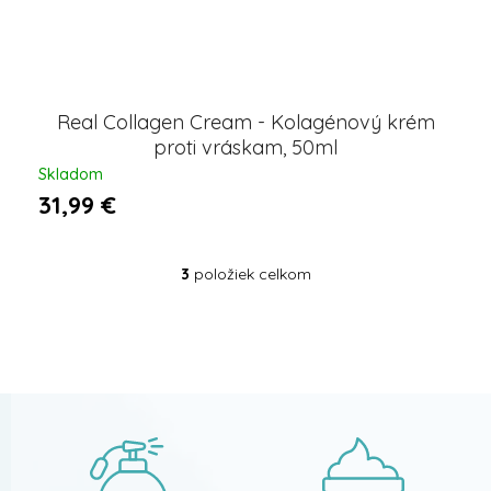
Real Collagen Cream - Kolagénový krém
proti vráskam, 50ml
Skladom
31,99 €
3
položiek celkom
O
v
l
Z
á
á
d
p
a
ä
c
t
i
i
e
e
p