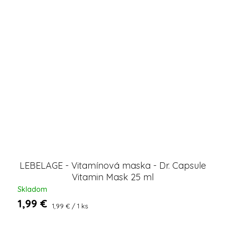
LEBELAGE - Vitamínová maska - Dr. Capsule
Vitamin Mask 25 ml
Skladom
1,99 €
Jednotková
1,99 € / 1 ks
cena: