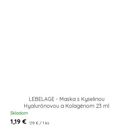
LEBELAGE - Maska s Kyselinou
Hyalurónovou a Kolagénom 23 ml
Skladom
1,19 €
Jednotková
1,19 € / 1 ks
cena: