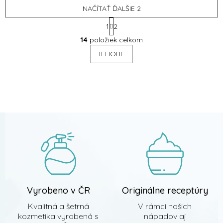
NAČÍTAŤ ĎALŠIE 2
S
1
2
t
O
r
14
položiek celkom
v
á
l
HORE
n
á
k
o
d
v
Z
a
a
c
á
n
i
p
i
e
ä
e
p
t
r
i
v
e
k
y
v
ý
p
Vyrobeno v ČR
Originálne receptúry
i
s
Kvalitná a šetrná
V rámci našich
u
kozmetika vyrobená s
nápadov aj