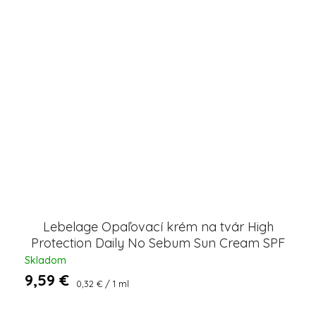
Lebelage Opaľovací krém na tvár High
Protection Daily No Sebum Sun Cream SPF
50+ PA+++, 30 ml
Skladom
9,59 €
Jednotková
0,32 € / 1 ml
cena: