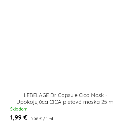
LEBELAGE Dr. Capsule Cica Mask -
Upokojujúca CICA pleťová maska ​​25 ml
Skladom
1,99 €
Jednotková
0,08 € / 1 ml
cena: