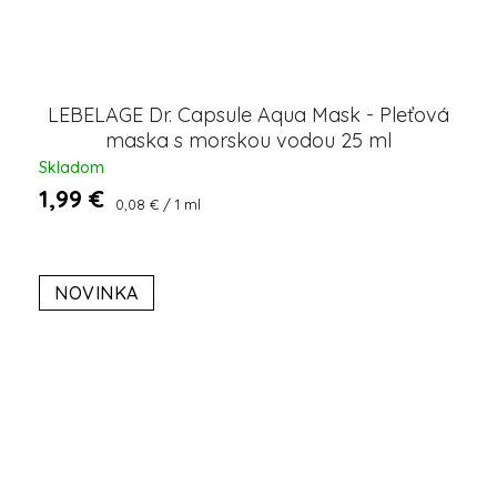
LEBELAGE Dr. Capsule Aqua Mask - Pleťová
maska ​​s morskou vodou 25 ml
Skladom
1,99 €
Jednotková
0,08 € / 1 ml
cena:
NOVINKA