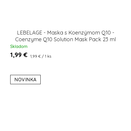
LEBELAGE - Maska s Koenzýmom Q10 -
Coenzyme Q10 Solution Mask Pack 23 ml
Skladom
1,99 €
Jednotková
1,99 € / 1 ks
cena:
NOVINKA