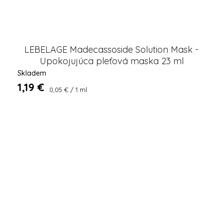
LEBELAGE Madecassoside Solution Mask -
Upokojujúca pleťová maska ​​23 ml
Skladem
1,19 €
Jednotková
0,05 € / 1 ml
cena: