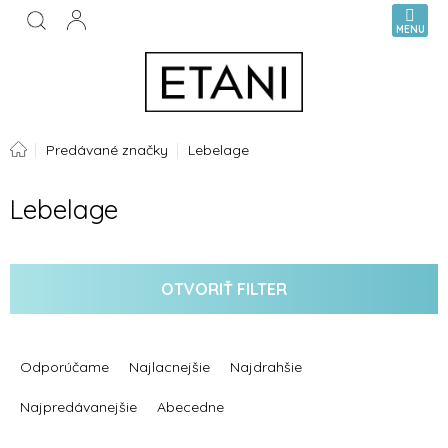
Prejsť
NÁKUPN
na
KOŠÍK
obsah
Domov
Predávané značky
Lebelage
Lebelage
OTVORIŤ FILTER
R
a
Odporúčame
Najlacnejšie
Najdrahšie
d
e
Najpredávanejšie
Abecedne
n