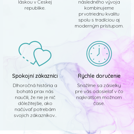
láskou v Českej
následného vývoja
republike.
kombinujeme
prvotriednu kvalitu
spolu s tradíciou aj
moderným prístupom.
Spokojní zákazníci
Rýchle doručenie
Dlhoročná história a
Snažíme sa zásielky
bohatá prax nás
pre vás odosielať v čo
naučili, že nie je nič
najkratšom možnom
dôležitejšie, ako
čase.
načúvať potrebám
svojich zákazníkov..