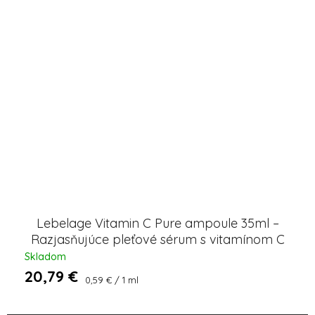
Lebelage Vitamin C Pure ampoule 35ml –
Razjasňujúce pleťové sérum s vitamínom C
Skladom
20,79 €
Jednotková
0,59 € / 1 ml
cena: