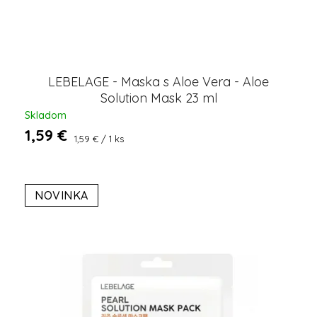
LEBELAGE - Maska s Aloe Vera - Aloe
Solution Mask 23 ml
Skladom
1,59 €
Jednotková
1,59 € / 1 ks
cena:
NOVINKA