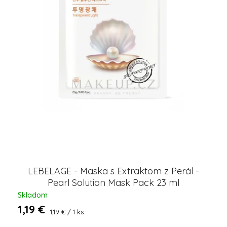
LEBELAGE - Maska s Extraktom z Perál -
Pearl Solution Mask Pack 23 ml
Skladom
1,19 €
Jednotková
1,19 € / 1 ks
cena: