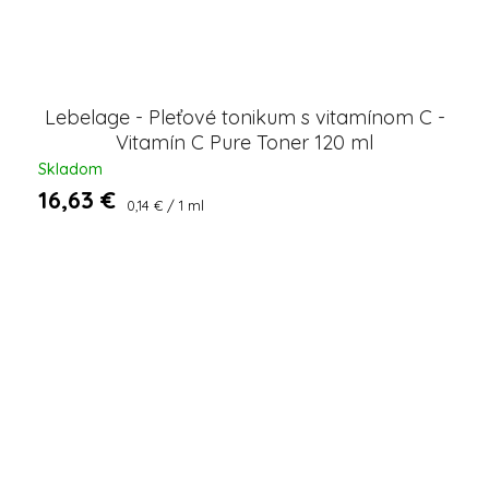
Lebelage - Pleťové tonikum s vitamínom C -
Vitamín C Pure Toner 120 ml
Skladom
16,63 €
Jednotková
0,14 € / 1 ml
cena: