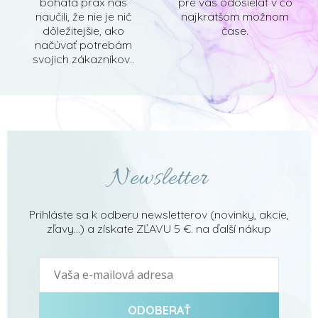
bohatá prax nás
pre vás odosielať v čo
naučili, že nie je nič
najkratšom možnom
dôležitejšie, ako
čase.
načúvať potrebám
svojich zákazníkov..
Newsletter
Prihláste sa k odberu newsletterov (novinky, akcie,
zľavy...) a získate ZĽAVU 5 €. na ďalší nákup
ODOBERAŤ