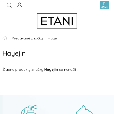
Prejsť
NÁKUPN
na
KOŠÍK
obsah
Domov
Predávané značky
Hayejin
Hayejin
Žiadne produkty značky
Hayejin
sa nenašli...
Z
á
p
ä
t
i
e