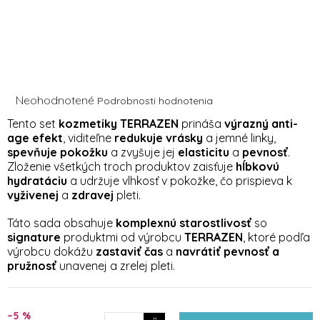
Priemerné
Neohodnotené
Podrobnosti hodnotenia
hodnotenie
Tento set
kozmetiky TERRAZEN
prináša
výrazný anti-
produktu
age efekt
, viditeľne
redukuje vrásky
a jemné linky,
je
spevňuje pokožku
a zvyšuje jej
elasticitu
a
pevnosť
.
0,0
z
Zloženie všetkých troch produktov zaisťuje
hĺbkovú
5
hydratáciu
a udržuje vlhkosť v pokožke, čo prispieva k
hviezdičiek.
vyživenej
a
zdravej
pleti.
Táto sada obsahuje
komplexnú starostlivosť
so
signature
produktmi od výrobcu
TERRAZEN
, ktoré podľa
výrobcu dokážu
zastaviť čas
a
navrátiť pevnosť a
pružnosť
unavenej a zrelej pleti.
–5 %