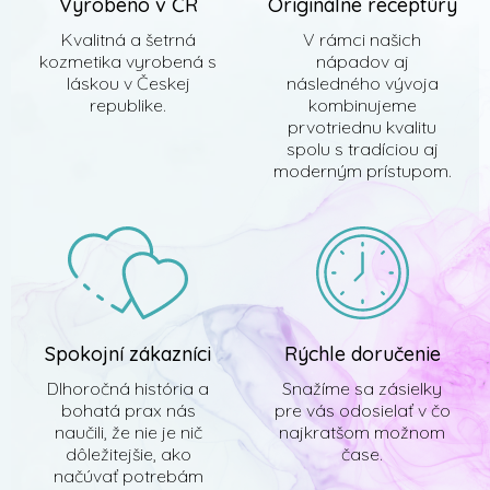
Vyrobeno v ČR
Originálne receptúry
Kvalitná a šetrná
V rámci našich
kozmetika vyrobená s
nápadov aj
láskou v Českej
následného vývoja
republike.
kombinujeme
prvotriednu kvalitu
spolu s tradíciou aj
moderným prístupom.
Spokojní zákazníci
Rýchle doručenie
Dlhoročná história a
Snažíme sa zásielky
bohatá prax nás
pre vás odosielať v čo
naučili, že nie je nič
najkratšom možnom
dôležitejšie, ako
čase.
načúvať potrebám