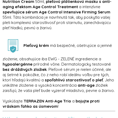
Nutrition Cream
50ml,
pleťovú plátienkovú masku s anti-
aging efektom Age Control Treatment
a intenzívne
spevňujúce sérum Age Control Intensive Firming Serum
55ml. Táto kombinácia je navrhnutá tak, aby poskytla vašej
pleti komplexnú starostlivosť proti starnutiu, zanechávajúcu
pleť hladkú, pevnú a žiarivú.
Pleťový krém
má bezpečné, ošetrujúce a jemné
zloženie, obsahujúce iba EWG - ZELENÉ ingrediencie a
hypoalergénne
prírodné vône. Dermatologicky testované
bez dráždivých zložiek
. Pleťové sérum je nielen účinné, ale
aj šetrné k pokožke, čo z neho robí ideálnu voľbu pre tých,
ktorí hľadajú kvalitnú a
spoľahlivú starostlivosť o pleť
. Jeho
unikátne zloženie a vysoká koncentrácia
anti-age
zložiek
zaisťujú, že vaša pleť bude vyzerať mladistvo, pevne a žiarivo.
Vyskúšajte
TERRAZEN Anti-Age Trio
a
bojujte proti
vráskam ľahko as úsmevom
!