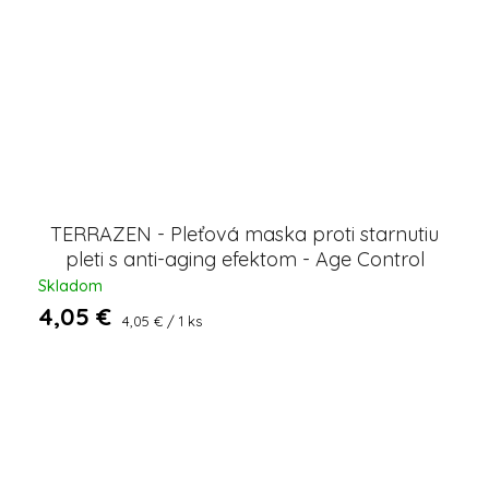
TERRAZEN - Pleťová maska ​​proti starnutiu
pleti s anti-aging efektom - Age Control
Treatment 1 ks
Skladom
4,05 €
Jednotková
4,05 € / 1 ks
cena: