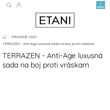
Prejsť
NÁKUPN
na
KOŠÍK
obsah
Domov
VÝHODNÉ SADY
TERRAZEN - Anti-Age luxusná sada na boj proti vráskam
TERRAZEN - Anti-Age luxusná
sada na boj proti vráskam