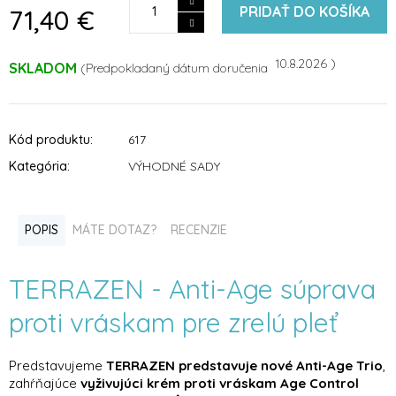
PRIDAŤ DO KOŠÍKA
71,40 €
10.8.2026
SKLADOM
Kód produktu:
617
Kategória
:
VÝHODNÉ SADY
POPIS
MÁTE DOTAZ?
RECENZIE
TERRAZEN - Anti-Age súprava
proti vráskam pre zrelú pleť
Predstavujeme
TERRAZEN predstavuje nové Anti-Age Trio
,
zahŕňajúce
vyživujúci krém proti vráskam Age Control