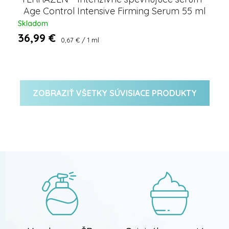
Age Control Intensive Firming Serum 55 ml
Skladom
36,99 €
Jednotková
0,67 € / 1 ml
cena:
ZOBRAZIŤ VŠETKY SÚVISIACE PRODUKTY
Z
á
p
ä
t
i
e