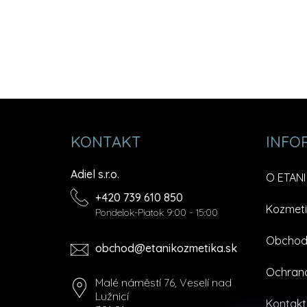
KONTAKT
INFO
Adiel s.r.o.
O ETANI
+420 739 610 850
Kozmeti
Pondelok-Piatok 9:00 - 15:00
Obchod
obchod@etanikozmetika.sk
Ochran
Malé náměstí 76, Veselí nad
Lužnicí
Kontakt