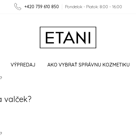
+420 739 610 850
Pondelok - Piatok: 8:00 - 16:00
VÝPREDAJ
AKO VYBRAŤ SPRÁVNU KOZMETIKU
?
LUPRÁCA
VERNOSTNÝ PROGRAM
MOJA OBJEDN
a valček?
?