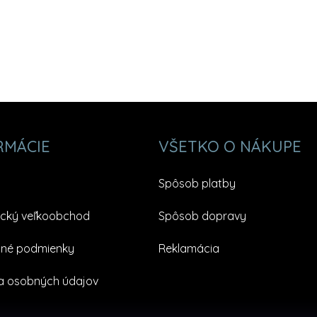
RMÁCIE
VŠETKO O NÁKUPE
Spôsob platby
cký veľkoobchod
Spôsob dopravy
né podmienky
Reklamácia
a osobných údajov