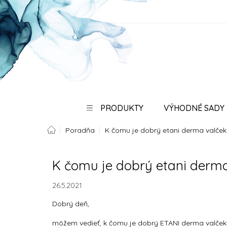
Prejsť
na
obsah
PRODUKTY
VÝHODNÉ SADY
Domov
Poradňa
K čomu je dobrý etani derma valček
SPO
K čomu je dobrý etani derm
26.5.2021
Dobrý deň,
môžem vedieť, k čomu je dobrý ETANI derma valček