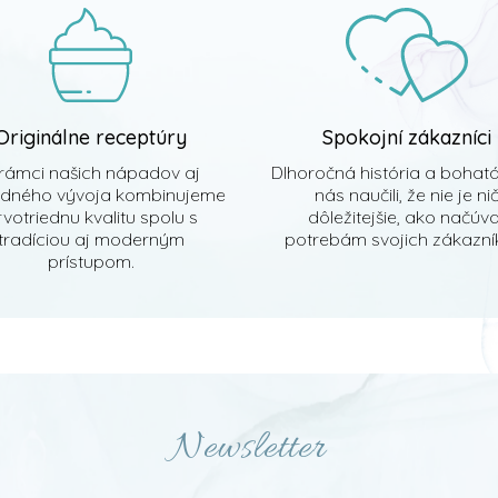
Originálne receptúry
Spokojní zákazníci
rámci našich nápadov aj
Dlhoročná história a bohat
edného vývoja kombinujeme
nás naučili, že nie je ni
votriednu kvalitu spolu s
dôležitejšie, ako načúv
tradíciou aj moderným
potrebám svojich zákazník
prístupom.
Newsletter