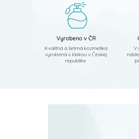
i
e
Vyrobeno v ČR
Kvalitná a šetrná kozmetika
V 
vyrobená s láskou v Českej
násl
republike.
pr