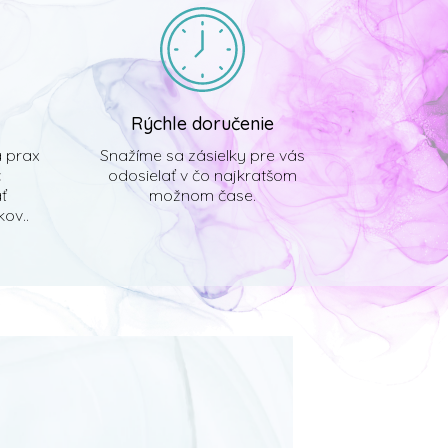
Rýchle doručenie
á prax
Snažíme sa zásielky pre vás
č
odosielať v čo najkratšom
ať
možnom čase.
ov..