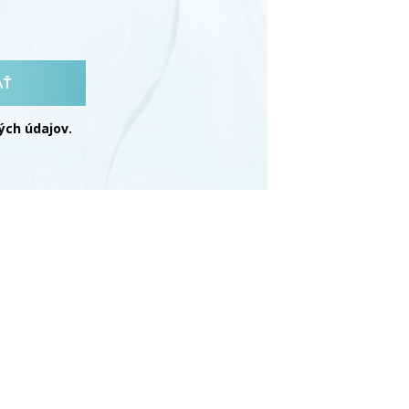
AŤ
ch údajov.