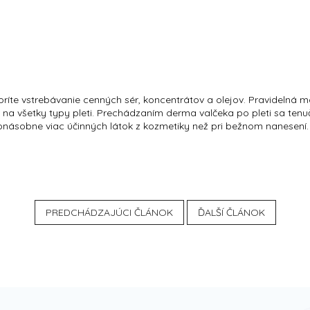
e vstrebávanie cenných sér, koncentrátov a olejov. Pravidelná mas
ť na všetky typy pleti. Prechádzaním derma valčeka po pleti sa ten
onásobne viac účinných látok z kozmetiky než pri bežnom nanesení.
PREDCHÁDZAJÚCI ČLÁNOK
ĎALŠÍ ČLÁNOK