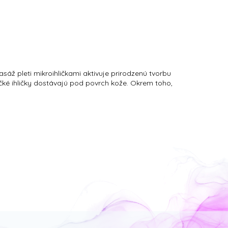
áž pleti mikroihličkami aktivuje prirodzenú tvorbu
učké ihličky dostávajú pod povrch kože. Okrem toho,