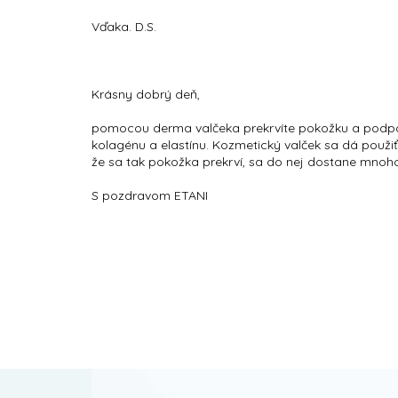
Vďaka. D.S.
Krásny dobrý deň,
pomocou derma valčeka prekrvíte pokožku a podporít
kolagénu a elastínu. Kozmetický valček sa dá použi
že sa tak pokožka prekrví, sa do nej dostane mnoh
S pozdravom ETANI
Z
á
p
ä
t