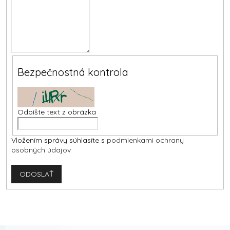
Bezpečnostná kontrola
Odpíšte text z obrázka
Vložením správy súhlasíte s
podmienkami ochrany
osobných údajov
ODOSLAŤ
Z
á
p
ä