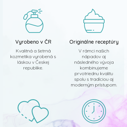
t
i
e
Vyrobeno v ČR
Originálne receptúry
Kvalitná a šetrná
V rámci našich
kozmetika vyrobená s
nápadov aj
láskou v Českej
následného vývoja
republike.
kombinujeme
prvotriednu kvalitu
spolu s tradíciou aj
moderným prístupom.