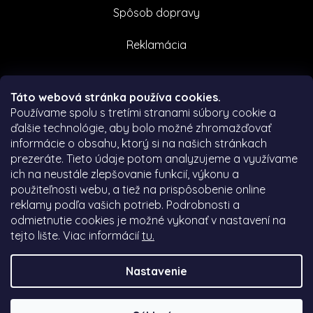
Spôsob dopravy
Reklamácia
Facebook
Táto webová stránka používa cookies.
Používame spolu s tretími stranami súbory cookie a
ďalšie technológie, aby bolo možné zhromažďovať
informácie o obsahu, ktorý si na našich stránkach
prezeráte.
Tieto údaje potom analyzujeme a využívame
ich na neustále zlepšovanie funkcií, výkonu a
použiteľnosti webu, a tiež na prispôsobenie online
reklamy podľa vašich potrieb.
Podrobnosti a
odmietnutie cookies je možné vykonať v nastavení na
tejto lište.
Viac informácií
tu.
Nastavenie
Vytvořil Shoptet
|
Nakódoval eshopGuru
Copyright
2021
Etanikozmetika.sk
. Všetky práva