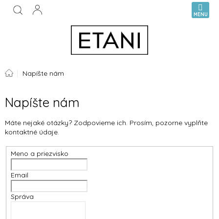
Prejsť
NÁKUPN
na
KOŠÍK
obsah
Domov
Napíšte nám
Napíšte nám
Máte nejaké otázky? Zodpovieme ich. Prosím, pozorne vyplňte
kontaktné údaje.
Meno a priezvisko
Email
Správa