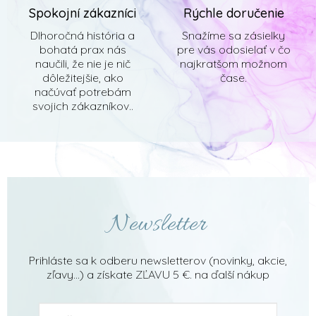
Spokojní zákazníci
Rýchle doručenie
Dlhoročná história a
Snažíme sa zásielky
bohatá prax nás
pre vás odosielať v čo
naučili, že nie je nič
najkratšom možnom
dôležitejšie, ako
čase.
načúvať potrebám
svojich zákazníkov..
Newsletter
Prihláste sa k odberu newsletterov (novinky, akcie,
zľavy...) a získate ZĽAVU 5 €. na ďalší nákup