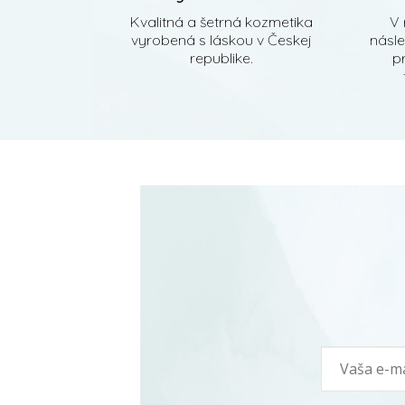
Kvalitná a šetrná kozmetika
V 
vyrobená s láskou v Českej
násl
republike.
pr