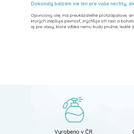
Dokonalý balzám nie len pre vaše nechty, ale
Opunciový olej má preukázateľné protizápalové, anti
ktorých zlepšuje pevnosť, zrýchľuje ich rast a bohat
aj pre vlasy, ktoré vďaka nemu budú pružné, lesklé a
Z
á
p
ä
t
i
e
Vyrobeno v ČR