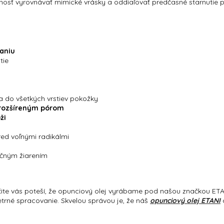
nosť vyrovnávať mimické vrásky a oddiaľovať predčasné starnutie 
vaniu
tie
a do všetkých vrstiev pokožky
j rozšíreným pórom
ži
red voľnými radikálmi
ečným žiarením
čite vás poteší, že opunciový olej vyrábame pod našou značkou ETA
šetrné spracovanie. Skvelou správou je, že náš
opunciový olej ETANI