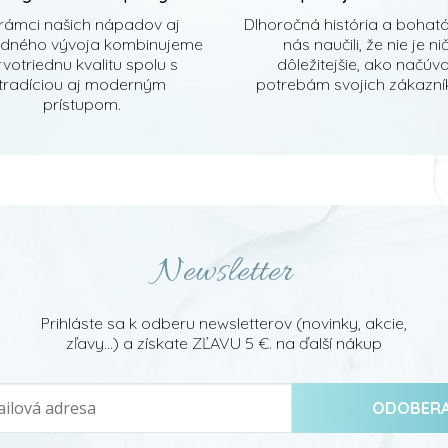
rámci našich nápadov aj
Dlhoročná história a bohat
edného vývoja kombinujeme
nás naučili, že nie je ni
votriednu kvalitu spolu s
dôležitejšie, ako načúv
tradíciou aj moderným
potrebám svojich zákazník
prístupom.
Newsletter
Prihláste sa k odberu newsletterov (novinky, akcie,
zľavy...) a získate ZĽAVU 5 €. na ďalší nákup
ODOBER