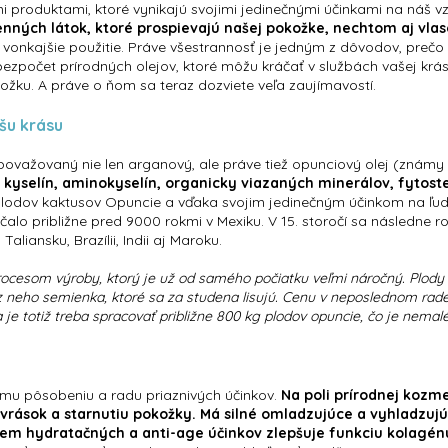
i produktami, ktoré vynikajú svojimi jedinečnými účinkami na náš vz
nných látok, ktoré prospievajú našej pokožke, nechtom aj vla
 vonkajšie použitie. Práve všestrannosť je jedným z dôvodov, prečo s
ezpočet prírodných olejov, ktoré môžu kráčať v službách vašej krásy
kožku. A práve o ňom sa teraz dozviete veľa zaujímavostí.
šu krásu
e považovaný nie len arganový, ale práve tiež opunciový olej (znám
yselín, aminokyselín, organicky viazaných minerálov, fytoste
lodov kaktusov Opuncie a vďaka svojim jedinečným účinkom na ľuds
lo približne pred 9000 rokmi v Mexiku. V 15. storočí sa následne roz
aliansku, Brazílii, Indii aj Maroku.
ocesom výroby, ktorý je už od samého počiatku veľmi náročný. Plody 
z neho semienka, ktoré sa za studena lisujú. Cenu v neposlednom rad
eja je totiž treba spracovať približne 800 kg plodov opuncie, čo je nema
mu pôsobeniu a radu priaznivých účinkov.
Na poli prírodnej kozm
e vrások a starnutiu pokožky. Má silné omladzujúce a vyhladzujú
em hydratačných a anti-age účinkov zlepšuje funkciu kolagénu 