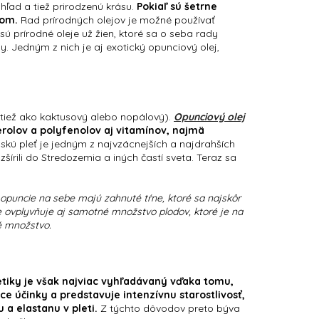
hľad a tiež prirodzenú krásu.
Pokiaľ sú šetrne
som.
Rad prírodných olejov je možné používať
ú prírodné oleje už žien, ktoré sa o seba rady
. Jedným z nich je aj exotický opunciový olej,
y tiež ako kaktusový alebo nopálový).
Opunciový olej
rolov a polyfenolov aj vitamínov, najmä
kú pleť je jedným z najvzácnejších a najdrahších
šírili do Stredozemia a iných častí sveta. Teraz sa
opuncie na sebe majú zahnuté tŕne, ktoré sa najskôr
e ovplyvňuje aj samotné množstvo plodov, ktoré je na
lé množstvo.
etiky je však najviac vyhľadávaný vďaka tomu,
ce účinky a predstavuje intenzívnu starostlivosť,
a elastanu v pleti.
Z týchto dôvodov preto býva