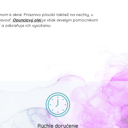
nom k akné. Priaznivo pôsobí taktiež na nechty, u
mavosť.
Opunciový olej
je však skvelým pomocníkom
ť a zabraňuje ich vysúšaniu.
Rýchle doručenie