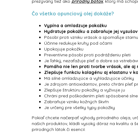
prezývaný tiež ako
prírodný botox
, ktorý má schop
Čo všetko opunciový olej dokáže?
Vypína a omladzuje pokožku
Hydratuje pokožku a zabraňuje jej vysušo
Pôsobí proti vzniku vrások a spomaľuje starnu
Účinne redukuje kruhy pod očami
Upokojuje pokožku
Preventívne pôsobí proti podráždeniu pleti
Je ľahký, nezaťažuje pleť a dobre sa vstrebáv
Pomáha nie len proti tvorbe vrások, ale a
Zlepšuje funkciu kolagénu aj elastanu v ko
Má silné omladzujúce a vyhladzujúce účinky
Je zdrojom antioxidantov, preto chráni pleť p
Zlepšuje štruktúru pokožky a vyživuje ju
Chráni pred poškodením pleti spôsobené sln
Zabraňuje vzniku kožných škvŕn
Je určený pre všetky typy pokožky
Pokiaľ chcete načerpať výhody prírodného oleja, ur
našich produktov, kládli vysoký dôraz na kvalitu a 
prírodných látok či esencií.